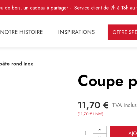
eu de bois, un cadeau à partager
Service client de 9h à 18h au
NOTRE HISTOIRE
INSPIRATIONS
OFFRE SPÉ
âte rond Inox
Coupe p
11,70 €
TVA inclu
(11,70 € Unité)
AJO