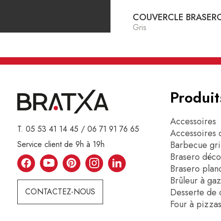
COUVERCLE BRASER
Gris
Produit
Accessoires
T. 05 53 41 14 45 / 06 71 91 76 65
Accessoires 
Service client de 9h à 19h
Barbecue gril
Brasero déc
Brasero planc
Brûleur à ga
CONTACTEZ-NOUS
Desserte de 
Four à pizza