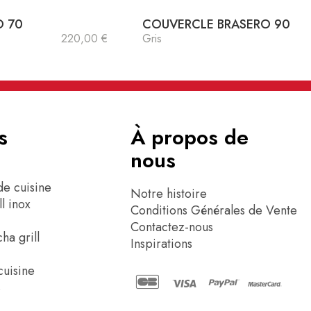
O 70
COUVERCLE BRASERO 90
220,00 €
Gris
s
À propos de
nous
de cuisine
Notre histoire
l inox
Conditions Générales de Vente
o
Contactez-nous
ha grill
Inspirations
z
cuisine
s