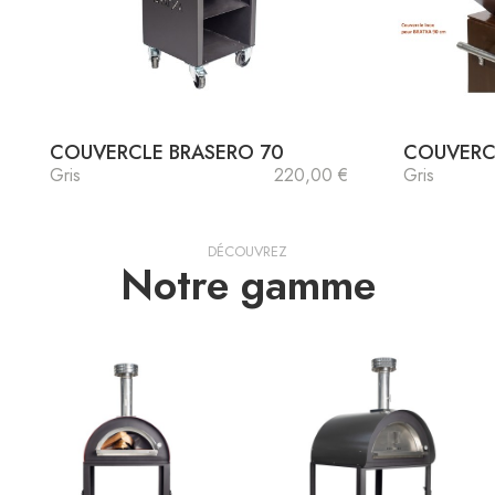
COUVERCLE BRASERO 70
COUVERC
Gris
220,00 €
Gris
DÉCOUVREZ
Notre gamme