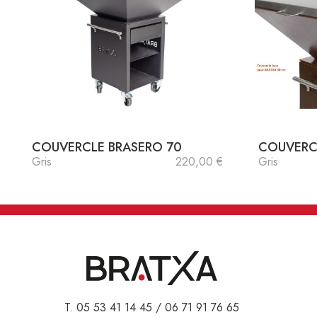
COUVERCLE BRASERO 70
COUVERC
Gris
220,00 €
Gris
T. 05 53 41 14 45 / 06 71 91 76 65