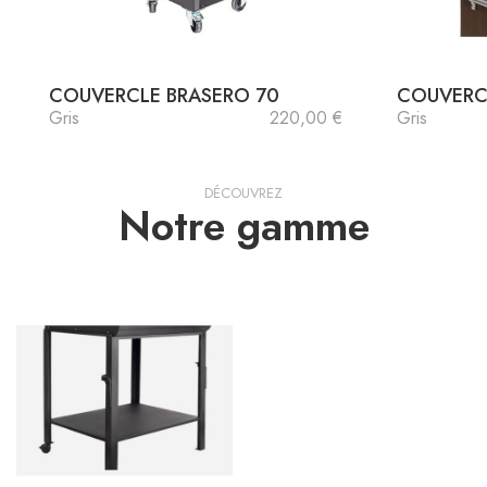
COUVERCLE BRASERO 70
COUVERC
Gris
220,00 €
Gris
DÉCOUVREZ
Notre gamme